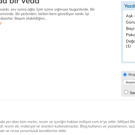
da bir veda
Yazd
anki, sev sonra ağla. İçim içime sığmıyor bugünlerde. Bir
risinde. Bir yerlerden, birileri beni gözetliyor sanki. İyi
Aşk -
yorlar. Başım olabildiğinc..
Günd
ji
Bayr
Psiko
Doğa
(1)
Blo
Sad
a yer alan tüm metin, resim ve içeriğin hakları milliyet.com.tr'ye aittir. Milliyet Blog
af, resim vb. materyal ve ürünleri kullanamazlar. Blog kullanıcı ve yazarlarının, üçün
ki ve cezai sorumluluk kendilerine aittir.