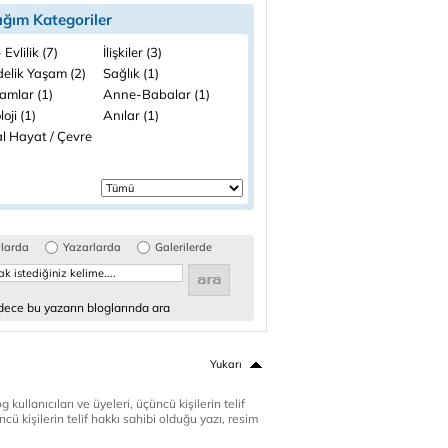
ığım Kategoriler
 Evlilik (7)
İlişkiler (3)
elik Yaşam (2)
Sağlık (1)
amlar (1)
Anne-Babalar (1)
loji (1)
Anılar (1)
l Hayat / Çevre
glarda
Yazarlarda
Galerilerde
ece bu yazarın bloglarında ara
Yukarı
 kullanıcıları ve üyeleri, üçüncü kişilerin telif
cü kişilerin telif hakkı sahibi olduğu yazı, resim