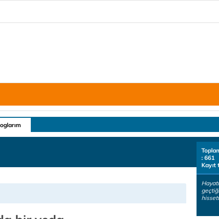
loglarım
Topla
: 661
Kayıt 
Hayatı
geçtiğ
hisset