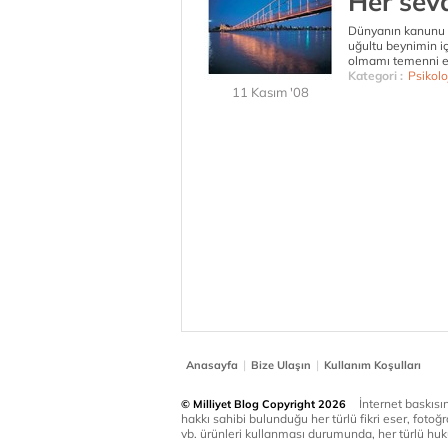
Her sev
Dünyanın kanunu s
uğultu beynimin içe
olmamı temenni edi
Kategori :
Psikolo
11 Kasım '08
|
|
Anasayfa
Bize Ulaşın
Kullanım Koşulları
İnternet baskısınd
© Milliyet Blog Copyright 2026
hakkı sahibi bulunduğu her türlü fikri eser, fotoğr
vb. ürünleri kullanması durumunda, her türlü huku