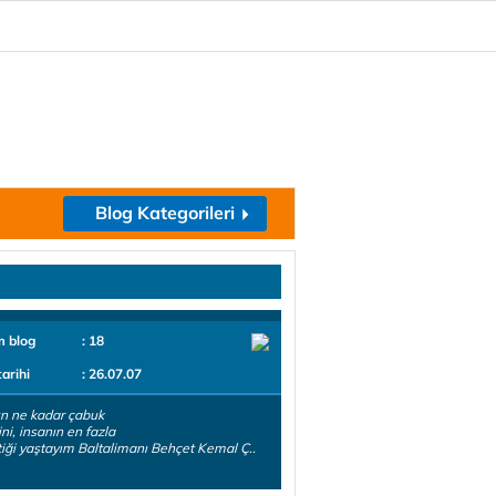
Blog Kategorileri
m blog
: 18
tarihi
: 26.07.07
n ne kadar çabuk
ini, insanın en fazla
tiği yaştayım Baltalimanı Behçet Kemal Ç..