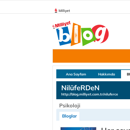
Milliyet
Ana Sayfam
Hakkımda
B
NilüfeRDeN
http://blog.milliyet.com.tr/niluferce
Psikoloji
Bloglar