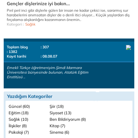
Gençler dişlerinize iyi bakın...
Pırıl pırıl inci gibi dişlerle gülen bir insan ne kadar çekici ise, sararmış sur
harabelerini anımsatan dişler de o denli itici oluyor... Küçük yaşlardan diş
fırçalama alışkanlığını kazanmanın önemin..
Kategori :
Sağlık
Toplam blog
: 307
: 1382
Kayıt tarihi
: 08.08.07
Emekli Türkçe öğretmeniyim.Şimdi Marmara
Üniversitesi bünyesinde bulunan, Atatürk Eğitim
Enstitüsü ..
Yazdığım Kategoriler
Güncel (60)
Şiir (18)
Eğitim (18)
Siyaset (13)
Sağlık (10)
Ben Bildiriyorum (8)
İlişkiler (8)
Kitap (7)
Psikoloji (7)
Sinema (6)