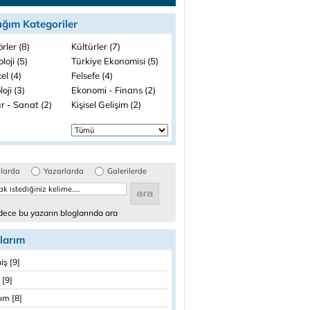
ığım Kategoriler
rler (8)
Kültürler (7)
loji (5)
Türkiye Ekonomisi (5)
el (4)
Felsefe (4)
loji (3)
Ekonomi - Finans (2)
r - Sanat (2)
Kişisel Gelişim (2)
glarda
Yazarlarda
Galerilerde
ece bu yazarın bloglarında ara
larım
iş [9]
 [9]
ım [8]