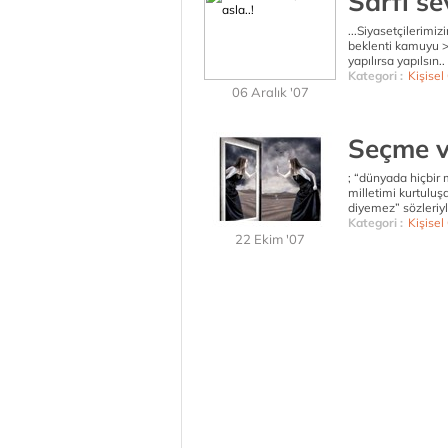
Sârfı sev
...Siyasetçilerimiz
beklenti kamuyu > i
yapılırsa yapılsın..
Kategori :
Kişisel
06 Aralık '07
Seçme ve
; “dünyada hiçbir 
milletimi kurtulu
diyemez” sözleriyle
Kategori :
Kişisel
22 Ekim '07