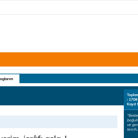
loglarım
Topla
: 1708
Kayıt 
"Bekle
boğulm
ve ger
tercih.