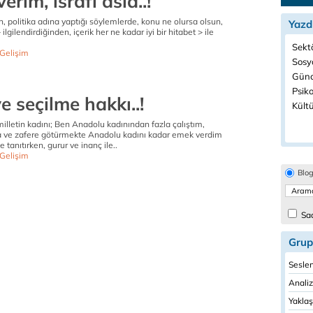
erim, isrâfı asla..!
in, politika adına yaptığı söylemlerde, konu ne olursa olsun,
Yazd
lgilendirdiğinden, içerik her ne kadar iyi bir hitabet > ile
Sektö
 Gelişim
Sosyo
Günc
Psiko
 seçilme hakkı..!
Kültü
milletin kadını; Ben Anadolu kadınından fazla çalıştım,
şa ve zafere götürmekte Anadolu kadını kadar emek verdim
 tanıtırken, gurur ve inanç ile..
 Gelişim
Blo
Sad
Grup
Seslen
Analiz
Yaklaş