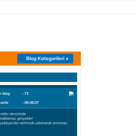
Blog Kategorileri
m blog
: 72
tarihi
: 09.08.07
ntiler denizinde
aktansa, gerçekler
çekleşenler nehrinde yıkanarak arınmayı
.