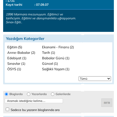
: 1731
Kayıt tarihi
: 07.09.07
1996 Marmara mezunuyum. Eğitimci ve
tarihciyim. Eğitimi ve danışmanlıkla uğraşıyorum.
Sınav Eğiti..
Yazdığım Kategoriler
Eğitim (5)
Ekonomi - Finans (2)
Anne-Babalar (2)
Tarih (1)
Edebiyat (1)
Babalar Günü (1)
Sınavlar (1)
Güncel (1)
ÖSYS (1)
Sağlıklı Yaşam (1)
Bloglarda
Yazarlarda
Galerilerde
Sadece bu yazarın bloglarında ara