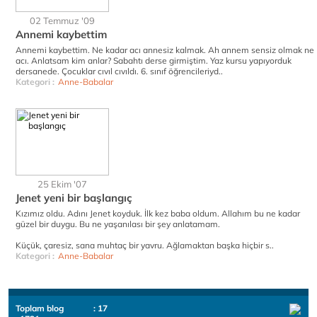
02 Temmuz '09
Annemi kaybettim
Annemi kaybettim. Ne kadar acı annesiz kalmak. Ah annem sensiz olmak ne
acı. Anlatsam kim anlar? Sabahtı derse girmiştim. Yaz kursu yapıyorduk
dersanede. Çocuklar cıvıl cıvıldı. 6. sınıf öğrencileriyd..
Kategori :
Anne-Babalar
25 Ekim '07
Jenet yeni bir başlangıç
Kızımız oldu. Adını Jenet koyduk. İlk kez baba oldum. Allahım bu ne kadar
güzel bir duygu. Bu ne yaşanılası bir şey anlatamam.
Küçük, çaresiz, sana muhtaç bir yavru. Ağlamaktan başka hiçbir s..
Kategori :
Anne-Babalar
Toplam blog
: 17