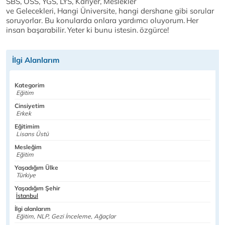
SBS, ÖSS, YGS, LYS, Kariyer, Meslekler
ve Gelecekleri, Hangi Üniversite, hangi dershane gibi sorular
soruyorlar. Bu konularda onlara yardımcı oluyorum.
Her
insan başarabilir.
Yeter ki bunu istesin.
özgürce!
İlgi Alanlarım
Kategorim
Eğitim
Cinsiyetim
Erkek
Eğitimim
Lisans Üstü
Mesleğim
Eğitim
Yaşadığım Ülke
Türkiye
Yaşadığım Şehir
İstanbul
İlgi alanlarım
Eğitim, NLP, Gezi İnceleme, Ağaçlar