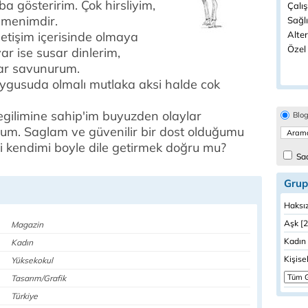
aba gösteririm. Çok hirsliyim,
Çalı
menimdir.
Sağlı
etişim içerisinde olmaya
Alter
Özel 
var ise susar dinlerim,
ar savunurum.
usuda olmalı mutlaka aksi halde cok
gilimine sahip'im buyuzden olaylar
Blo
um. Saglam ve güvenilir bir dost olduğumu
i kendimi boyle dile getirmek doğru mu?
Sad
Grup
Haksız
Aşk [2
Magazin
Kadın 
Kadın
Kişisel
Yüksekokul
Tasarım/Grafik
Türkiye