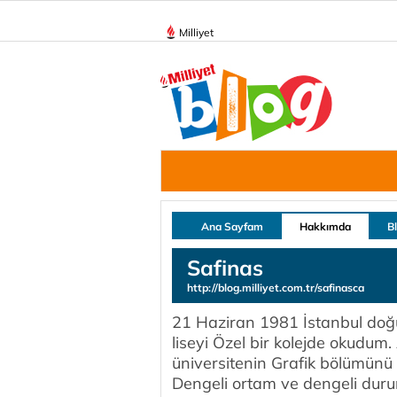
Milliyet
Ana Sayfam
Hakkımda
B
Safinas
http://blog.milliyet.com.tr/safinasca
21 Haziran 1981 İstanbul doğ
liseyi Özel bir kolejde okudum.
üniversitenin Grafik bölümünü 
Dengeli ortam ve dengeli durum