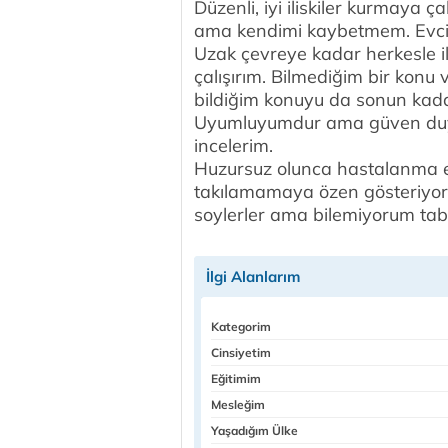
Düzenli, iyi iliskiler kurmaya ç
ama kendimi kaybetmem. Evci
Uzak çevreye kadar herkesle il
çalışırım. Bilmediğim bir konu 
bildiğim konuyu da sonun kad
Uyumluyumdur ama güven duyg
incelerim.
Huzursuz olunca hastalanma e
takılamamaya özen gösteriyor
soylerler ama bilemiyorum tab
İlgi Alanlarım
Kategorim
Cinsiyetim
Eğitimim
Mesleğim
Yaşadığım Ülke