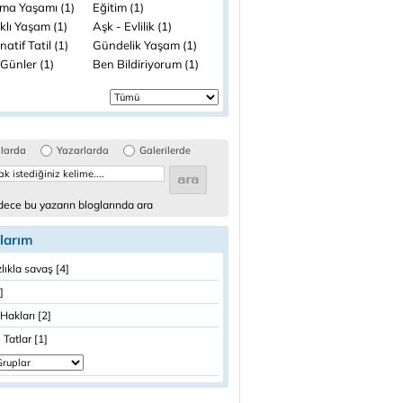
şma Yaşamı (1)
Eğitim (1)
klı Yaşam (1)
Aşk - Evlilik (1)
natif Tatil (1)
Gündelik Yaşam (1)
Günler (1)
Ben Bildiriyorum (1)
glarda
Yazarlarda
Galerilerde
ece bu yazarın bloglarında ara
larım
lıkla savaş [4]
]
Hakları [2]
 Tatlar [1]