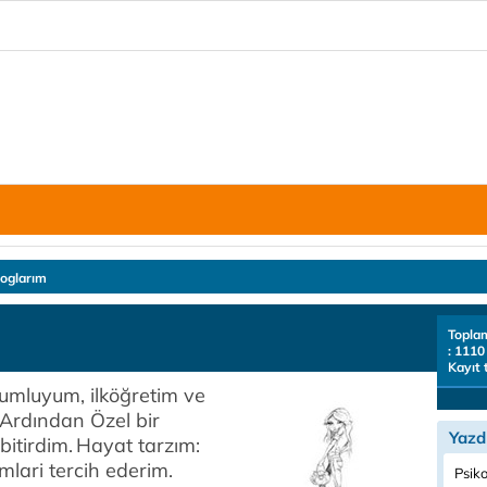
loglarım
Topla
: 1110
Kayıt 
umluyum, ilköğretim ve
 Ardından Özel bir
Yazd
bitirdim.
Hayat tarzım:
lari tercih ederim.
Psiko