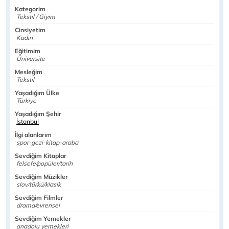
Kategorim
Tekstil / Giyim
Cinsiyetim
Kadın
Eğitimim
Üniversite
Mesleğim
Tekstil
Yaşadığım Ülke
Türkiye
Yaşadığım Şehir
İstanbul
İlgi alanlarım
spor-gezi-kitap-araba
Sevdiğim Kitaplar
felsefe/popüler/tarih
Sevdiğim Müzikler
slov/türkü/klasik
Sevdiğim Filmler
drama/evrensel
Sevdiğim Yemekler
anadolu yemekleri