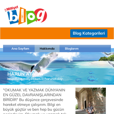
Blog Kategorileri
Ana Sayfam
Hakkımda
Bloglarım
HARUN ATALAY
http://blog.milliyet.com.tr/harunatalay
"OKUMAK VE YAZMAK DÜNYANIN
EN GÜZEL DAVRANIŞLARINDAN
BİRİDİR" Bu düşünce çerçevesinde
hareket etmeye çalışırım. Bilgi en
büyük güçtür ve ben hep bu gücün