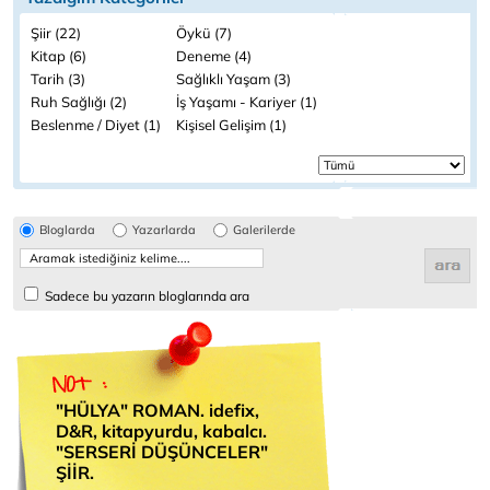
Şiir (22)
Öykü (7)
Kitap (6)
Deneme (4)
Tarih (3)
Sağlıklı Yaşam (3)
Ruh Sağlığı (2)
İş Yaşamı - Kariyer (1)
Beslenme / Diyet (1)
Kişisel Gelişim (1)
Bloglarda
Yazarlarda
Galerilerde
Sadece bu yazarın bloglarında ara
"HÜLYA" ROMAN. idefix,
D&R, kitapyurdu, kabalcı.
"SERSERİ DÜŞÜNCELER"
ŞİİR.