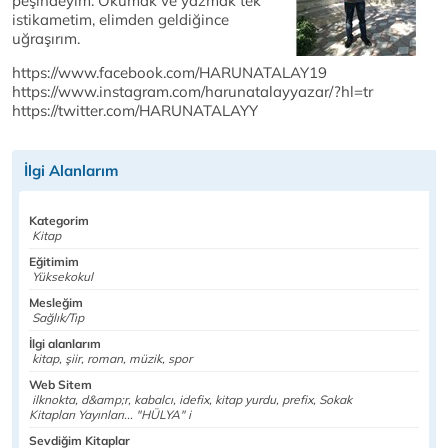
peşindeyim. Okumak ve yazmak tek
istikametim, elimden geldiğince
uğraşırım.
https://www.facebook.com/HARUNATALAY19
https://www.instagram.com/harunatalayyazar/?hl=tr
https://twitter.com/HARUNATALAYY
İlgi Alanlarım
Kategorim
Kitap
Eğitimim
Yüksekokul
Mesleğim
Sağlık/Tıp
İlgi alanlarım
kitap, şiir, roman, müzik, spor
Web Sitem
ilknokta, d&amp;r, kabalcı, idefix, kitap yurdu, prefix, Sokak
Kitapları Yayınları... "HÜLYA" i
Sevdiğim Kitaplar