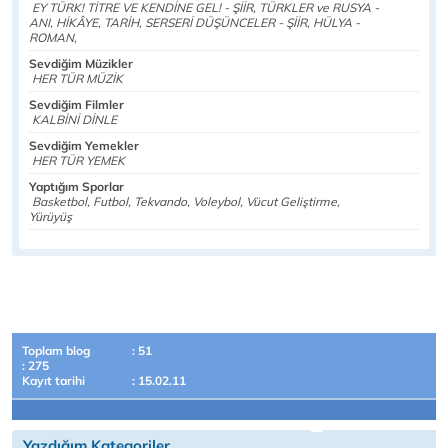
EY TÜRK! TİTRE VE KENDİNE GEL! - ŞİİR, TÜRKLER ve RUSYA -
ANI, HİKÂYE, TARİH, SERSERİ DÜŞÜNCELER - ŞİİR, HÜLYA -
ROMAN,
Sevdiğim Müzikler
HER TÜR MÜZİK
Sevdiğim Filmler
KALBİNİ DİNLE
Sevdiğim Yemekler
HER TÜR YEMEK
Yaptığım Sporlar
Basketbol, Futbol, Tekvando, Voleybol, Vücut Geliştirme,
Yürüyüş
Toplam blog
: 51
: 275
Kayıt tarihi
: 15.02.11
Yazdığım Kategoriler