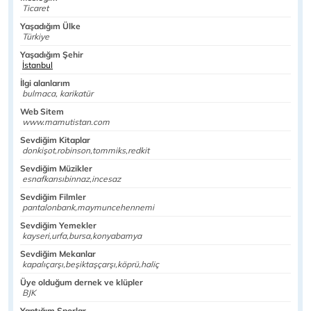
Ticaret
Yaşadığım Ülke
Türkiye
Yaşadığım Şehir
İstanbul
İlgi alanlarım
bulmaca, karikatür
Web Sitem
www.mamutistan.com
Sevdiğim Kitaplar
donkişot,robinson,tommiks,redkit
Sevdiğim Müzikler
esnafkarısıbinnaz,incesaz
Sevdiğim Filmler
pantalonbank,maymuncehennemi
Sevdiğim Yemekler
kayseri,urfa,bursa,konyabamya
Sevdiğim Mekanlar
kapalıçarşı,beşiktaşçarşı,köprü,haliç
Üye olduğum dernek ve klüpler
BJK
Yaptığım Sporlar