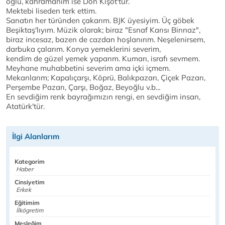
oğlu, kahramanım ise Don Kişot'tur.
Mektebi liseden terk ettim.
Sanatın her türünden çakarım. BJK üyesiyim. Üç göbek
Beşiktaş'lıyım. Müzik olarak; biraz "Esnaf Karısı Binnaz",
biraz incesaz, bazen de cazdan hoşlanırım. Neşelenirsem,
darbuka çalarım. Konya yemeklerini severim,
kendim de güzel yemek yaparım. Kumarı, israfı sevmem.
Meyhane muhabbetini severim ama içki içmem.
Mekanlarım; Kapalıçarşı, Köprü, Balıkpazarı, Çiçek Pazarı,
Perşembe Pazarı, Çarşı, Boğaz, Beyoğlu v.b...
En sevdiğim renk bayrağımızın rengi, en sevdiğim insan,
Atatürk'tür.
İlgi Alanlarım
Kategorim
Haber
Cinsiyetim
Erkek
Eğitimim
İlkögretim
Mesleğim