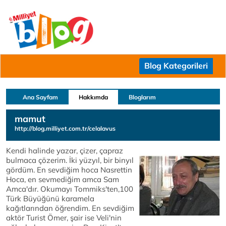
Blog Kategorileri
Ana Sayfam
Hakkımda
Bloglarım
mamut
http://blog.milliyet.com.tr/celalavus
Kendi halinde yazar, çizer, çapraz
bulmaca çözerim. İki yüzyıl, bir binyıl
gördüm. En sevdiğim hoca Nasrettin
Hoca, en sevmediğim amca Sam
Amca'dır. Okumayı Tommiks'ten,100
Türk Büyüğünü karamela
kağıtlarından öğrendim. En sevdiğim
aktör Turist Ömer, şair ise Veli'nin