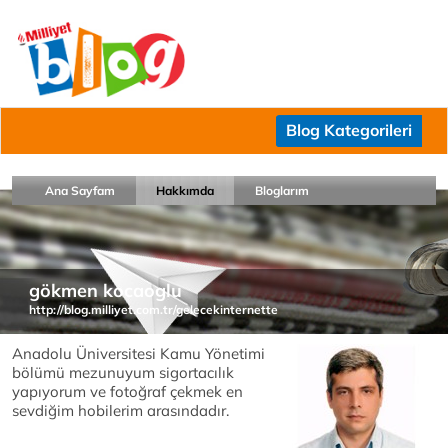
Blog Kategorileri
Ana Sayfam
Hakkımda
Bloglarım
gökmen kocaoglu
http://blog.milliyet.com.tr/gelecekinternette
Anadolu Üniversitesi Kamu Yönetimi
bölümü mezunuyum sigortacılık
yapıyorum ve fotoğraf çekmek en
sevdiğim hobilerim arasındadır.