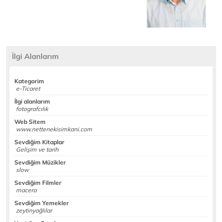
İlgi Alanlarım
Kategorim
e-Ticaret
İlgi alanlarım
fotografcılık
Web Sitem
www.nettenekisimkani.com
Sevdiğim Kitaplar
Gelişim ve tarih
Sevdiğim Müzikler
slow
Sevdiğim Filmler
macera
Sevdiğim Yemekler
zeytinyağlılar