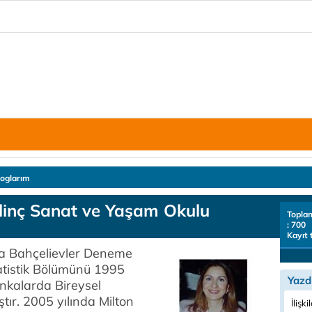
loglarım
ilinç Sanat ve Yaşam Okulu
Topla
: 700
Kayıt 
a Bahçelievler Deneme
atistik Bölümünü 1995
Yazd
bankalarda Bireysel
ır. 2005 yılında Milton
İlişki