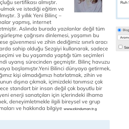
ğu sertifikası almıştır.
Ruh S
ulmak ve istediği eğitim ve
ştır. 3 yıllık Yeni Bilinç –
malar yapmış, internet
 etmiştir. Aslında burada yazılanlar değil tüm
Blo
gürleşme çağrısını dinlemesi, yaşamın bu
ese güvenmesi ve zihin dediğimiz sınırlı aracı
arda sahip olduğu Sezgiyi kullanarak, sadece
Sad
 seçimi ve bu yaşamda yaptığı tüm seçimleri
endi uyanış sürecinden geçmiştir. Bilinç havuzu
ya başlamıştır.Yeni Bilinci dünyaya getirmek,
ız kişi olmadığımızı hatırlatmak, zihin ve
tunun dışına çıkmak, içimizdeki tanımsız çok
e standart bir insan değil çok boyutlu bir
ni enerji sanatçıları için içlerindeki ilhama
ek, deneyimletmekle ilgili bireysel ve grup
şmaları ve hakkında bilgiye
www.ekinduman.tr.g