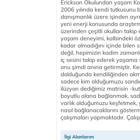
Erickson Okulundan yaşam Koçlu
2006 yılında kendi tutkusunu b
danışmanlık üzere işinden ayrılmı
yeni enerji konusunda araştır
üzerinden çeşitli okulları takip
yaşam deneyimi, kalbindeki öz
kadar olmadığını içinde bilen s
değil, hepimizin kadim zamanl
iç sesini takip ederek yaşama
onu şimdi anına getirmiştir. K
dolduğunda kendiliğinden akma
sadece kim olduğumuzu sandığım
ilüzyon dediğimiz matrisin -ku
boyutlu alana bağlanmak, sadec
varlık olduğumuzu keşfetmek, ye
nasıl bağlanacaklarını gösterm
çalışmaları yapmaktadır. Çalı
İlgi Alanlarım