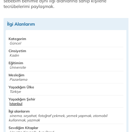
sebebim benimle aynı ilgi alanlarına sahip kişilerle
tecrübelerimi paylaşmak.
İlgi Alanlarım
Kategorim
Güncel
Cinsiyetim
Kadın
Eğitimim
Üniversite
Mesleğim
Pazarlama
Yaşadığım Ülke
Türkiye
Yaşadığım Şehir
İstanbul
İlgi alanlarım
sinema, seyahat, fotoğraf çekmek, yemek yapmak, otomobil
kullanmak, yazmak
Sevdiğim Kitaplar