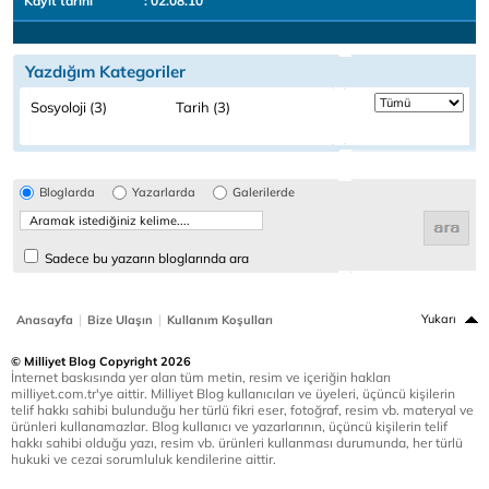
Kayıt tarihi
: 02.08.10
Yazdığım Kategoriler
Sosyoloji (3)
Tarih (3)
Bloglarda
Yazarlarda
Galerilerde
Sadece bu yazarın bloglarında ara
|
|
Yukarı
Anasayfa
Bize Ulaşın
Kullanım Koşulları
© Milliyet Blog Copyright 2026
İnternet baskısında yer alan tüm metin, resim ve içeriğin hakları
milliyet.com.tr'ye aittir. Milliyet Blog kullanıcıları ve üyeleri, üçüncü kişilerin
telif hakkı sahibi bulunduğu her türlü fikri eser, fotoğraf, resim vb. materyal ve
ürünleri kullanamazlar. Blog kullanıcı ve yazarlarının, üçüncü kişilerin telif
hakkı sahibi olduğu yazı, resim vb. ürünleri kullanması durumunda, her türlü
hukuki ve cezai sorumluluk kendilerine aittir.