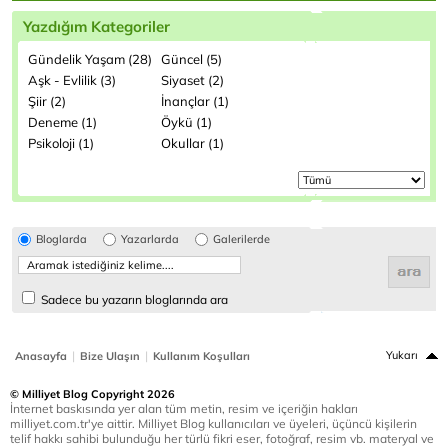
Yazdığım Kategoriler
Gündelik Yaşam (28)
Güncel (5)
Aşk - Evlilik (3)
Siyaset (2)
Şiir (2)
İnançlar (1)
Deneme (1)
Öykü (1)
Psikoloji (1)
Okullar (1)
Bloglarda
Yazarlarda
Galerilerde
Sadece bu yazarın bloglarında ara
|
|
Yukarı
Anasayfa
Bize Ulaşın
Kullanım Koşulları
© Milliyet Blog Copyright 2026
İnternet baskısında yer alan tüm metin, resim ve içeriğin hakları
milliyet.com.tr'ye aittir. Milliyet Blog kullanıcıları ve üyeleri, üçüncü kişilerin
telif hakkı sahibi bulunduğu her türlü fikri eser, fotoğraf, resim vb. materyal ve