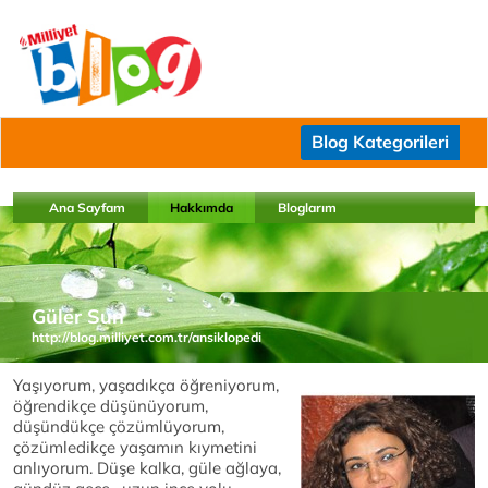
Blog Kategorileri
Ana Sayfam
Hakkımda
Bloglarım
Güler Sun
http://blog.milliyet.com.tr/ansiklopedi
Yaşıyorum, yaşadıkça öğreniyorum,
öğrendikçe düşünüyorum,
düşündükçe çözümlüyorum,
çözümledikçe yaşamın kıymetini
anlıyorum. Düşe kalka, güle ağlaya,