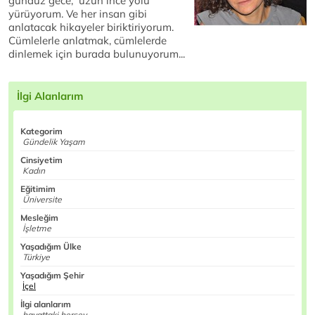
gündüz gece, uzun ince yolu
yürüyorum. Ve her insan gibi
anlatacak hikayeler biriktiriyorum.
Cümlelerle anlatmak, cümlelerde
dinlemek için burada bulunuyorum...
İlgi Alanlarım
Kategorim
Gündelik Yaşam
Cinsiyetim
Kadın
Eğitimim
Üniversite
Mesleğim
İşletme
Yaşadığım Ülke
Türkiye
Yaşadığım Şehir
İçel
İlgi alanlarım
hayattaki herşey