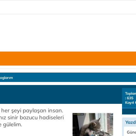
loglarım
Topla
: 635
Kayıt 
her şeyi paylaşan insan.
ız sinir bozucu hadiseleri
Yazd
 gülelim.
Günc