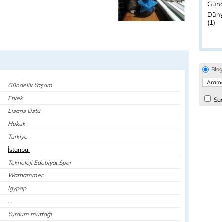
Günd
Düny
(1)
Blo
Gündelik Yaşam
Erkek
Sad
Lisans Üstü
Hukuk
Türkiye
İstanbul
Teknoloji,Edebiyat,Spor
Warhammer
Igypop
...
Yurdum mutfağı