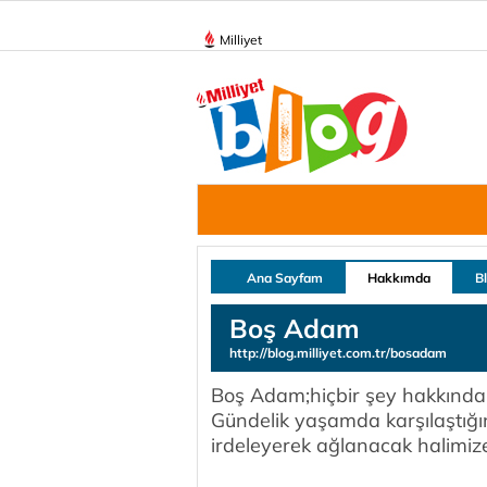
Milliyet
Ana Sayfam
Hakkımda
B
Boş Adam
http://blog.milliyet.com.tr/bosadam
Boş Adam;hiçbir şey hakkında 
Gündelik yaşamda karşılaştığın
irdeleyerek ağlanacak halimize