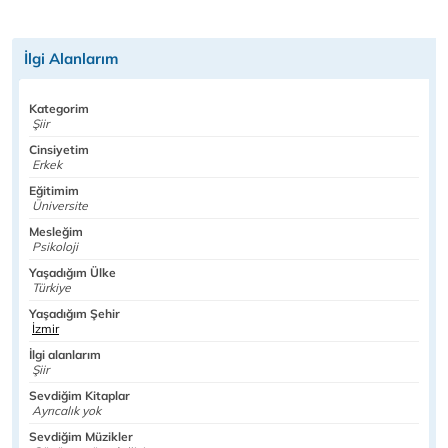
İlgi Alanlarım
Kategorim
Şiir
Cinsiyetim
Erkek
Eğitimim
Üniversite
Mesleğim
Psikoloji
Yaşadığım Ülke
Türkiye
Yaşadığım Şehir
İzmir
İlgi alanlarım
Şiir
Sevdiğim Kitaplar
Ayrıcalık yok
Sevdiğim Müzikler