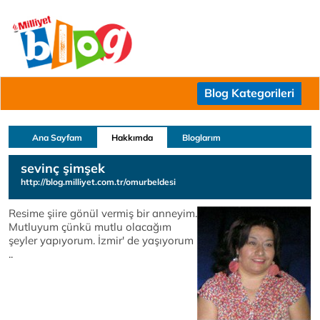
Blog Kategorileri
Ana Sayfam
Hakkımda
Bloglarım
sevinç şimşek
http://blog.milliyet.com.tr/omurbeldesi
Resime şiire gönül vermiş bir anneyim.
Mutluyum çünkü mutlu olacağım
şeyler yapıyorum. İzmir' de yaşıyorum
..