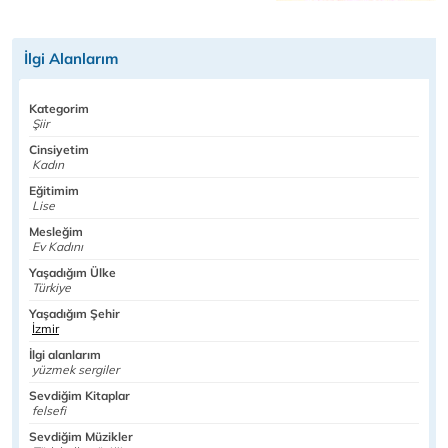
İlgi Alanlarım
Kategorim
Şiir
Cinsiyetim
Kadın
Eğitimim
Lise
Mesleğim
Ev Kadını
Yaşadığım Ülke
Türkiye
Yaşadığım Şehir
İzmir
İlgi alanlarım
yüzmek sergiler
Sevdiğim Kitaplar
felsefi
Sevdiğim Müzikler