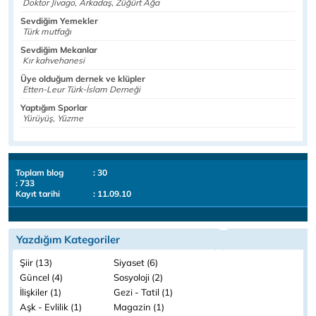
Doktor Jivago, Arkadaş, Züğürt Ağa
Sevdiğim Yemekler
Türk mutfağı
Sevdiğim Mekanlar
Kır kahvehanesi
Üye olduğum dernek ve klüpler
Etten-Leur Türk-İslam Derneği
Yaptığım Sporlar
Yürüyüş, Yüzme
Toplam blog
: 30
: 733
Kayıt tarihi
: 11.09.10
Yazdığım Kategoriler
Şiir (13)
Siyaset (6)
Güncel (4)
Sosyoloji (2)
İlişkiler (1)
Gezi - Tatil (1)
Aşk - Evlilik (1)
Magazin (1)