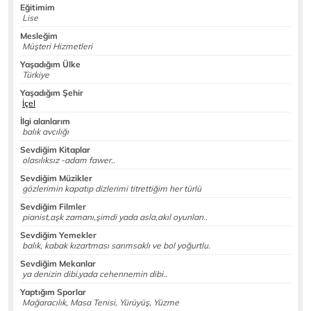
Eğitimim
Lise
Mesleğim
Müşteri Hizmetleri
Yaşadığım Ülke
Türkiye
Yaşadığım Şehir
İçel
İlgi alanlarım
balık avcılığı
Sevdiğim Kitaplar
olasılıksız -adam fawer..
Sevdiğim Müzikler
gözlerimin kapatıp dizlerimi titrettiğim her türlü
Sevdiğim Filmler
pianist,aşk zamanı,şimdi yada asla,akıl oyunları..
Sevdiğim Yemekler
balık, kabak kızartması sarımsaklı ve bol yoğurtlu.
Sevdiğim Mekanlar
ya denizin dibi,yada cehennemin dibi..
Yaptığım Sporlar
Mağaracılık, Masa Tenisi, Yürüyüş, Yüzme