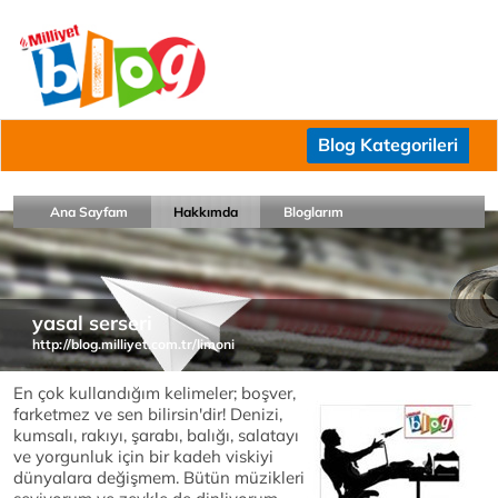
Blog Kategorileri
Ana Sayfam
Hakkımda
Bloglarım
yasal serseri
http://blog.milliyet.com.tr/limoni
En çok kullandığım kelimeler; boşver,
farketmez ve sen bilirsin'dir! Denizi,
kumsalı, rakıyı, şarabı, balığı, salatayı
ve yorgunluk için bir kadeh viskiyi
dünyalara değişmem. Bütün müzikleri