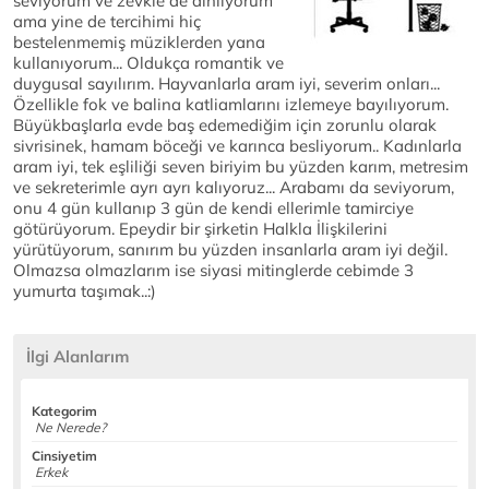
seviyorum ve zevkle de dinliyorum
ama yine de tercihimi hiç
bestelenmemiş müziklerden yana
kullanıyorum... Oldukça romantik ve
duygusal sayılırım. Hayvanlarla aram iyi, severim onları...
Özellikle fok ve balina katliamlarını izlemeye bayılıyorum.
Büyükbaşlarla evde baş edemediğim için zorunlu olarak
sivrisinek, hamam böceği ve karınca besliyorum.. Kadınlarla
aram iyi, tek eşliliği seven biriyim bu yüzden karım, metresim
ve sekreterimle ayrı ayrı kalıyoruz... Arabamı da seviyorum,
onu 4 gün kullanıp 3 gün de kendi ellerimle tamirciye
götürüyorum. Epeydir bir şirketin Halkla İlişkilerini
yürütüyorum, sanırım bu yüzden insanlarla aram iyi değil.
Olmazsa olmazlarım ise siyasi mitinglerde cebimde 3
yumurta taşımak..:)
İlgi Alanlarım
Kategorim
Ne Nerede?
Cinsiyetim
Erkek