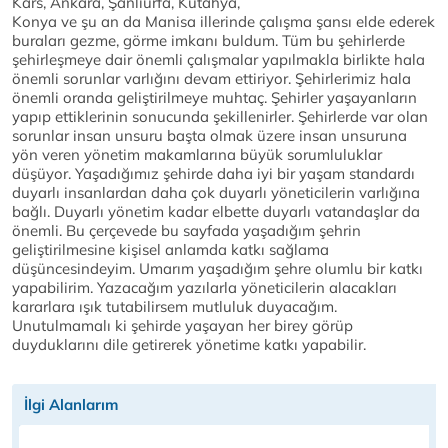
Kars, Ankara, Şanlıurfa, Kütahya,
Konya ve şu an da Manisa illerinde çalışma şansı elde ederek
buraları gezme, görme imkanı buldum. Tüm bu şehirlerde
şehirleşmeye dair önemli çalışmalar yapılmakla birlikte hala
önemli sorunlar varlığını devam ettiriyor. Şehirlerimiz hala
önemli oranda geliştirilmeye muhtaç. Şehirler yaşayanların
yapıp ettiklerinin sonucunda şekillenirler. Şehirlerde var olan
sorunlar insan unsuru başta olmak üzere insan unsuruna
yön veren yönetim makamlarına büyük sorumluluklar
düşüyor. Yaşadığımız şehirde daha iyi bir yaşam standardı
duyarlı insanlardan daha çok duyarlı yöneticilerin varlığına
bağlı. Duyarlı yönetim kadar elbette duyarlı vatandaşlar da
önemli. Bu çerçevede bu sayfada yaşadığım şehrin
geliştirilmesine kişisel anlamda katkı sağlama
düşüncesindeyim. Umarım yaşadığım şehre olumlu bir katkı
yapabilirim. Yazacağım yazılarla yöneticilerin alacakları
kararlara ışık tutabilirsem mutluluk duyacağım.
Unutulmamalı ki şehirde yaşayan her birey görüp
duyduklarını dile getirerek yönetime katkı yapabilir.
İlgi Alanlarım