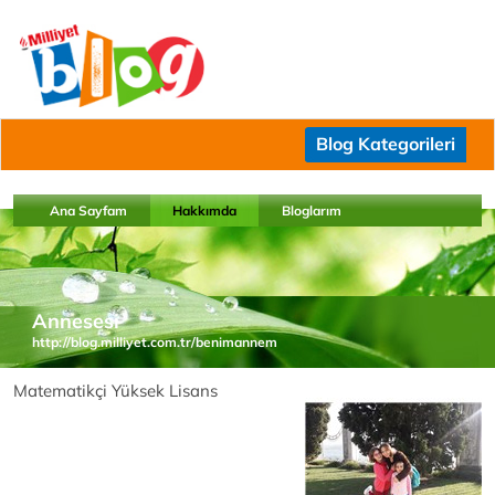
Blog Kategorileri
Ana Sayfam
Hakkımda
Bloglarım
Annesesi
http://blog.milliyet.com.tr/benimannem
Matematikçi Yüksek Lisans