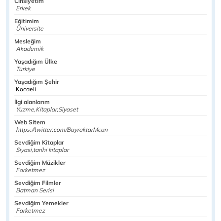
Cinsiyetim
Erkek
Eğitimim
Üniversite
Mesleğim
Akademik
Yaşadığım Ülke
Türkiye
Yaşadığım Şehir
Kocaeli
İlgi alanlarım
Yüzme,Kitaplar,Siyaset
Web Sitem
https://twitter.com/BayraktarMcan
Sevdiğim Kitaplar
Siyasi,tarihi kitaplar
Sevdiğim Müzikler
Farketmez
Sevdiğim Filmler
Batman Serisi
Sevdiğim Yemekler
Farketmez