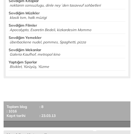
Sevdiğim Kitaplar
noktanin sonsuzlugu, dinle ney´den tasavvuf sohbetleri
Sevdiğim Müzikler
klasik tsm, halk müzigi
Sevdiğim Filmler
Apocalypto, Esaretin Bedeli, kizkardesim Mommo
Sevdiğim Yemekler
überbackene nudel, pommes, Spaghetti, pizza
Sevdiğim Mekanlar
Galeria Kaufhof, metropol kino
Yaptığım Sporlar
Bisiklet, Yürüyüş, Yüzme
Toplam blog
: 8
: 1016
Kayıt tarihi
: 23.03.13