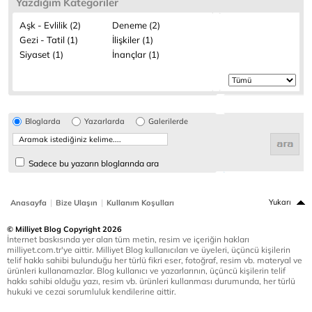
Yazdığım Kategoriler
Aşk - Evlilik (2)
Deneme (2)
Gezi - Tatil (1)
İlişkiler (1)
Siyaset (1)
İnançlar (1)
Bloglarda
Yazarlarda
Galerilerde
Sadece bu yazarın bloglarında ara
|
|
Yukarı
Anasayfa
Bize Ulaşın
Kullanım Koşulları
© Milliyet Blog Copyright 2026
İnternet baskısında yer alan tüm metin, resim ve içeriğin hakları
milliyet.com.tr'ye aittir. Milliyet Blog kullanıcıları ve üyeleri, üçüncü kişilerin
telif hakkı sahibi bulunduğu her türlü fikri eser, fotoğraf, resim vb. materyal ve
ürünleri kullanamazlar. Blog kullanıcı ve yazarlarının, üçüncü kişilerin telif
hakkı sahibi olduğu yazı, resim vb. ürünleri kullanması durumunda, her türlü
hukuki ve cezai sorumluluk kendilerine aittir.