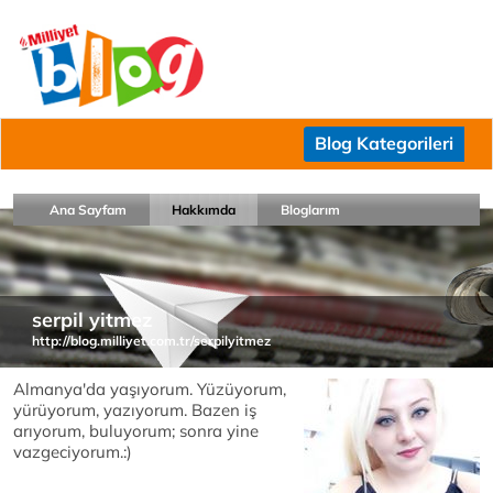
Blog Kategorileri
Ana Sayfam
Hakkımda
Bloglarım
serpil yitmez
http://blog.milliyet.com.tr/serpilyitmez
Almanya'da yaşıyorum. Yüzüyorum,
yürüyorum, yazıyorum. Bazen iş
arıyorum, buluyorum; sonra yine
vazgeciyorum.:)