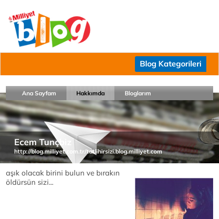
Blog Kategorileri
Ana Sayfam
Hakkımda
Bloglarım
Ecem Tunçbiz
http://blog.milliyet.com.tr/tatlihirsizi.blog.milliyet.com
aşık olacak birini bulun ve bırakın
öldürsün sizi...