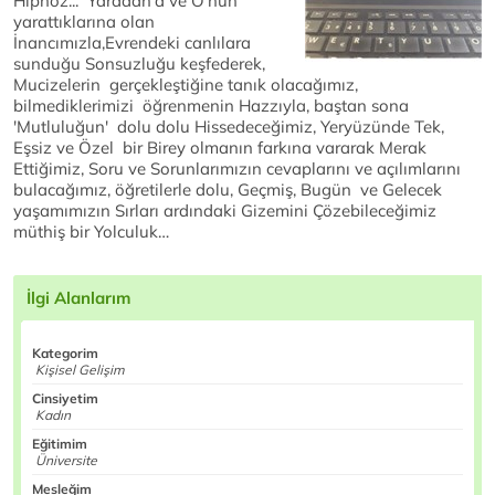
Hipnoz... Yaradan'a ve O'nun
yarattıklarına olan
İnancımızla,Evrendeki canlılara
sunduğu Sonsuzluğu keşfederek,
Mucizelerin gerçekleştiğine tanık olacağımız,
bilmediklerimizi öğrenmenin Hazzıyla, baştan sona
'Mutluluğun' dolu dolu Hissedeceğimiz, Yeryüzünde Tek,
Eşsiz ve Özel bir Birey olmanın farkına vararak Merak
Ettiğimiz, Soru ve Sorunlarımızın cevaplarını ve açılımlarını
bulacağımız, öğretilerle dolu, Geçmiş, Bugün ve Gelecek
yaşamımızın Sırları ardındaki Gizemini Çözebileceğimiz
müthiş bir Yolculuk…
İlgi Alanlarım
Kategorim
Kişisel Gelişim
Cinsiyetim
Kadın
Eğitimim
Üniversite
Mesleğim