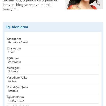
araştırmacı, öğrendikçe öğrenmek
isteyen, blog yazmaya meraklı
birisiyim.
İlgi Alanlarım
Kategorim
Yemek - Mutfak
Cinsiyetim
Kadın
Eğitimim
Üniversite
Mesleğim
Öğrenci
Yaşadığım Ülke
Türkiye
Yaşadığım Şehir
İstanbul
İlgi alanlarım
moda, müzik