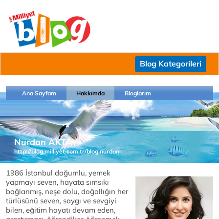
Blog Kategorileri
Ana Sayfam
Hakkımda
Bloglarım
Nurdan AKTAY
http://blog.milliyet.com.tr/blog.nurdan
1986 İstanbul doğumlu, yemek
yapmayı seven, hayata sımsıkı
bağlanmış, neşe dolu, doğallığın her
türlüsünü seven, saygı ve sevgiyi
bilen, eğitim hayatı devam eden,