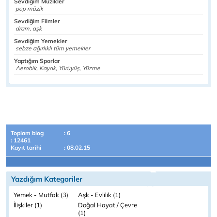
Sevdiğim Müzikler
pop müzik
Sevdiğim Filmler
dram, aşk
Sevdiğim Yemekler
sebze ağırlıklı tüm yemekler
Yaptığım Sporlar
Aerobik, Kayak, Yürüyüş, Yüzme
Toplam blog
: 6
: 12461
Kayıt tarihi
: 08.02.15
Yazdığım Kategoriler
Yemek - Mutfak (3)
Aşk - Evlilik (1)
İlişkiler (1)
Doğal Hayat / Çevre
(1)