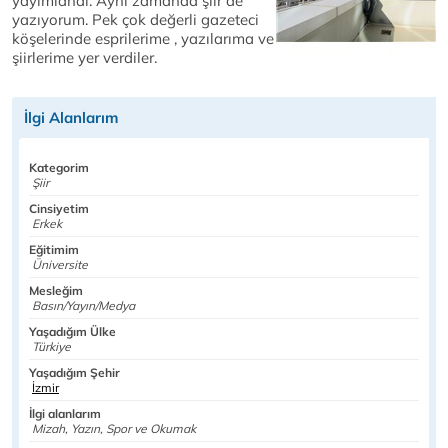
yayımlandı. Aynı zamanda şiir de
yazıyorum. Pek çok değerli gazeteci
köşelerinde esprilerime , yazılarıma ve
şiirlerime yer verdiler.
İlgi Alanlarım
Kategorim
Şiir
Cinsiyetim
Erkek
Eğitimim
Üniversite
Mesleğim
Basın/Yayın/Medya
Yaşadığım Ülke
Türkiye
Yaşadığım Şehir
İzmir
İlgi alanlarım
Mizah, Yazın, Spor ve Okumak