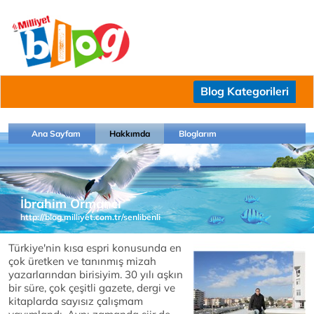
Blog Kategorileri
Ana Sayfam
Hakkımda
Bloglarım
İbrahim Ormancı
http://blog.milliyet.com.tr/senlibenli
Türkiye'nin kısa espri konusunda en
çok üretken ve tanınmış mizah
yazarlarından birisiyim. 30 yılı aşkın
bir süre, çok çeşitli gazete, dergi ve
kitaplarda sayısız çalışmam