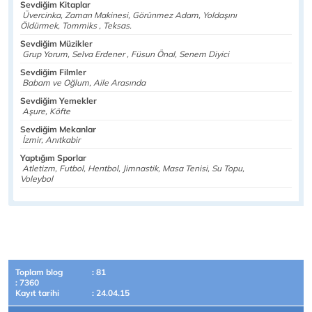
Sevdiğim Kitaplar
Üvercinka, Zaman Makinesi, Görünmez Adam, Yoldaşını
Öldürmek, Tommiks , Teksas.
Sevdiğim Müzikler
Grup Yorum, Selva Erdener , Füsun Önal, Senem Diyici
Sevdiğim Filmler
Babam ve Oğlum, Aile Arasında
Sevdiğim Yemekler
Aşure, Köfte
Sevdiğim Mekanlar
İzmir, Anıtkabir
Yaptığım Sporlar
Atletizm, Futbol, Hentbol, Jimnastik, Masa Tenisi, Su Topu,
Voleybol
Toplam blog
: 81
: 7360
Kayıt tarihi
: 24.04.15