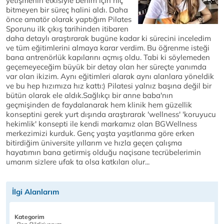
yetişmenin etkisiyle benim için hiç
bitmeyen bir süreç halini aldı. Daha
önce amatör olarak yaptığım Pilates
Sporunu ilk çıkış tarihinden itibaren
daha detaylı araştırarak bugüne kadar ki sürecini inceledim
ve tüm eğitimlerini almaya karar verdim. Bu öğrenme isteği
bana antrenörlük kapılarını açmış oldu. Tabi ki söylemeden
geçemeyeceğim büyük bir detay olan her süreçte yanımda
var olan ikizim. Aynı eğitimleri alarak aynı alanlara yöneldik
ve bu hep hızımıza hız kattı:) Pilatesi yalnız başına değil bir
bütün olarak ele aldık.Sağlıkçı bir anne baba'nın
geçmişinden de faydalanarak hem klinik hem güzellik
konseptini gerek yurt dışında araştırarak 'wellness' 'koruyucu
hekimlik' konsepti ile kendi markamız olan BGWellness
merkezimizi kurduk. Genç yaşta yaşıtlarıma göre erken
bitirdiğim üniversite yıllarım ve hızla geçen çalışma
hayatımın bana getirmiş olduğu naçisane tecrübelerimin
umarım sizlere ufak ta olsa katkıları olur...
İlgi Alanlarım
Kategorim