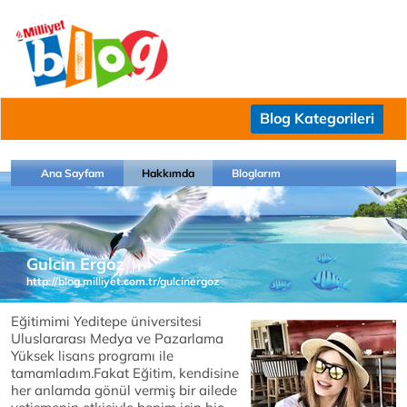
Blog Kategorileri
Ana Sayfam
Hakkımda
Bloglarım
Gulcin Ergoz
http://blog.milliyet.com.tr/gulcinergoz
Eğitimimi Yeditepe üniversitesi
Uluslararası Medya ve Pazarlama
Yüksek lisans programı ile
tamamladım.Fakat Eğitim, kendisine
her anlamda gönül vermiş bir ailede