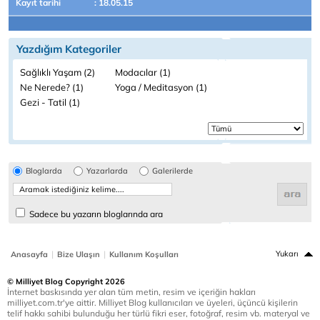
Kayıt tarihi
: 18.05.15
Yazdığım Kategoriler
Sağlıklı Yaşam (2)
Modacılar (1)
Ne Nerede? (1)
Yoga / Meditasyon (1)
Gezi - Tatil (1)
Bloglarda
Yazarlarda
Galerilerde
Sadece bu yazarın bloglarında ara
|
|
Yukarı
Anasayfa
Bize Ulaşın
Kullanım Koşulları
© Milliyet Blog Copyright 2026
İnternet baskısında yer alan tüm metin, resim ve içeriğin hakları
milliyet.com.tr'ye aittir. Milliyet Blog kullanıcıları ve üyeleri, üçüncü kişilerin
telif hakkı sahibi bulunduğu her türlü fikri eser, fotoğraf, resim vb. materyal ve