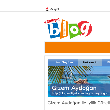
Milliyet
Ana Sayfam
Hakkımda
B
Gizem Aydoğan
http://blog.milliyet.com.tr/gizemaydogan
Gizem Aydoğan ile İyilik Güzell