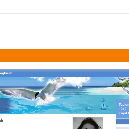
loglarım
Topla
: 242
Kayıt 
ik