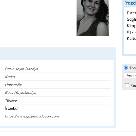
Yazd
Estet
Sağlı
Kitap
İlişki
Kültü
Blo
Basın Yayın / Medya
Kadın
Üniversite
Sad
Basın/Yayın/Medya
Türkiye
İstanbul
https://www.gizemaydogan.com