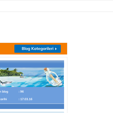
Blog Kategorileri
m blog
: 96
tarihi
: 17.03.16