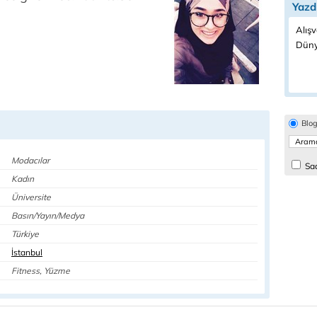
Yazd
Alışv
Dünya
Blo
Modacılar
Sad
Kadın
Üniversite
Basın/Yayın/Medya
Türkiye
İstanbul
Fitness, Yüzme