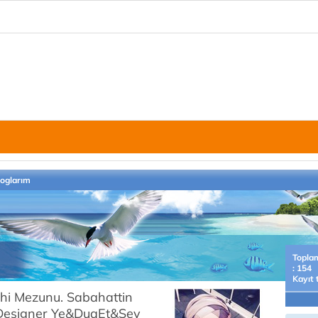
loglarım
Topla
: 154
Kayıt 
ihi Mezunu. Sabahattin
&Designer Ye&DuaEt&Sev