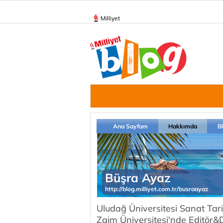
Milliyet
Ana Sayfam
Hakkımda
B
Büşra Ayaz
http://blog.milliyet.com.tr/busraayaz
Uludağ Üniversitesi Sanat Tar
Zaim Üniversitesi'nde Editör