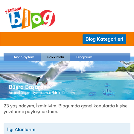
Blog Kategorileri
Ana Sayfam
Hakkımda
Bloglarım
Büşra Başaran
http://blog.milliyet.com.tr/kirikpusulam
23 yaşındayım, İzmirliyim. Blogumda genel konularda kişisel
yazılarımı paylaşmaktaım.
İlgi Alanlarım