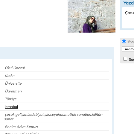
Yazd
Çocuk
Blo
Sad
Okul Öncesi
Kadın
Üniversite
Öğretmen
Türkiye
İstanbul
çocuk gelişimi,edebiyat,şiir,seyahat,mutfak sanatları,kültür-
sanat.
Benim Adım Kırmızı