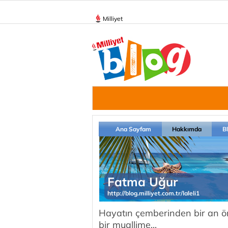
Milliyet
Ana Sayfam
Hakkımda
B
Fatma Uğur
http://blog.milliyet.com.tr/laleli1
Hayatın çemberinden bir an ön
bir muallime...