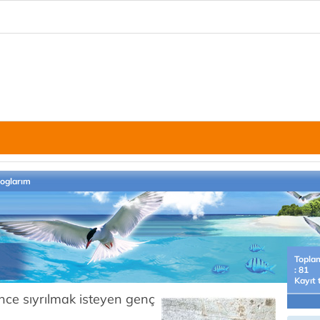
loglarım
Topla
: 81
Kayıt 
ce sıyrılmak isteyen genç