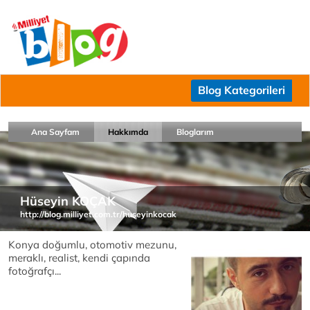
Blog Kategorileri
Ana Sayfam
Hakkımda
Bloglarım
Hüseyin KOÇAK
http://blog.milliyet.com.tr/huseyinkocak
Konya doğumlu, otomotiv mezunu,
meraklı, realist, kendi çapında
fotoğrafçı...