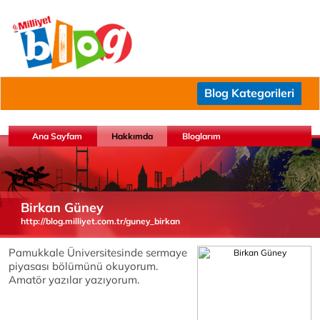
Blog Kategorileri
Ana Sayfam
Hakkımda
Bloglarım
Birkan Güney
http://blog.milliyet.com.tr/guney_birkan
Pamukkale Üniversitesinde sermaye
piyasası bölümünü okuyorum.
Amatör yazılar yazıyorum.