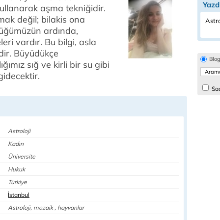
Yazd
 kullanarak aşma tekniğidir.
mak değil; bilakis ona
Astro
düğümüzün ardında,
i vardır. Bu bilgi, asla
idir. Büyüdükçe
Blo
ımız sığ ve kirli bir su gibi
idecektir.
Sad
Astroloji
Kadın
Üniversite
Hukuk
Türkiye
İstanbul
Astroloji, mozaik , hayvanlar