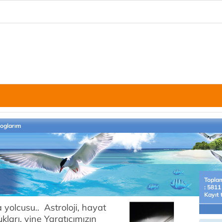
loglarım
Topla
: 5811
Kayıt 
 yolcusu.. Astroloji, hayat
kları, yine Yaratıcımızın