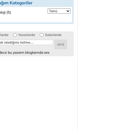
ığım Kategoriler
loji (5)
glarda
Yazarlarda
Galerilerde
ece bu yazarın bloglarında ara