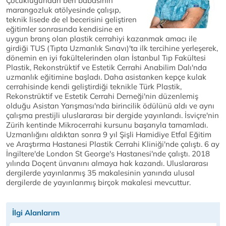
Çocukluğundan beri babasının
marangozluk atölyesinde çalışıp,
teknik lisede de el becerisini geliştiren
eğitimler sonrasında kendisine en
uygun branş olan plastik cerrahiyi kazanmak amacı ile
girdiği TUS (Tıpta Uzmanlık Sınavı)'ta ilk tercihine yerleşerek,
dönemin en iyi fakültelerinden olan İstanbul Tıp Fakültesi
Plastik, Rekonstrüktif ve Estetik Cerrahi Anabilim Dalı'nda
uzmanlık eğitimine başladı. Daha asistanken kepçe kulak
cerrahisinde kendi geliştirdiği teknikle Türk Plastik,
Rekonstrüktif ve Estetik Cerrahi Derneği'nin düzenlemiş
olduğu Asistan Yarışması'nda birincilik ödülünü aldı ve aynı
çalışma prestijli uluslararası bir dergide yayınlandı. İsviçre'nin
Zürih kentinde Mikrocerrahi kursunu başarıyla tamamladı.
Uzmanlığını aldıktan sonra 9 yıl Şişli Hamidiye Etfal Eğitim
ve Araştırma Hastanesi Plastik Cerrahi Kliniği'nde çalıştı. 6 ay
İngiltere'de London St George's Hastanesi'nde çalıştı. 2018
yılında Doçent ünvanını almaya hak kazandı. Uluslararası
dergilerde yayınlanmış 35 makalesinin yanında ulusal
dergilerde de yayınlanmış birçok makalesi mevcuttur.
İlgi Alanlarım