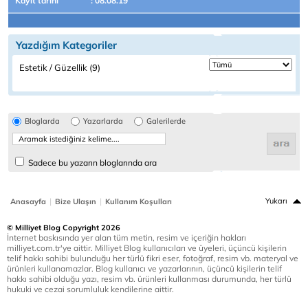
Kayıt tarihi
: 08.08.19
Yazdığım Kategoriler
Estetik / Güzellik (9)
Bloglarda
Yazarlarda
Galerilerde
Sadece bu yazarın bloglarında ara
|
|
Yukarı
Anasayfa
Bize Ulaşın
Kullanım Koşulları
© Milliyet Blog Copyright 2026
İnternet baskısında yer alan tüm metin, resim ve içeriğin hakları
milliyet.com.tr'ye aittir. Milliyet Blog kullanıcıları ve üyeleri, üçüncü kişilerin
telif hakkı sahibi bulunduğu her türlü fikri eser, fotoğraf, resim vb. materyal ve
ürünleri kullanamazlar. Blog kullanıcı ve yazarlarının, üçüncü kişilerin telif
hakkı sahibi olduğu yazı, resim vb. ürünleri kullanması durumunda, her türlü
hukuki ve cezai sorumluluk kendilerine aittir.