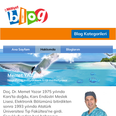
Blog Kategorileri
Ana Sayfam
Hakkımda
Bloglarım
Memet YAZAR
http://blog.milliyet.com.tr/drmemetyazar
Doç. Dr. Memet Yazar 1975 yılında
Kars'ta doğdu, Kars Endüstri Meslek
Lisesi, Elektronik Bölümünü bitirdikten
sonra 1993 yılında Atatürk
Üniversitesi Tıp Fakültesi'ne girdi.