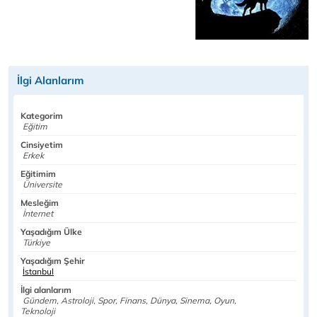
İlgi Alanlarım
Kategorim
Eğitim
Cinsiyetim
Erkek
Eğitimim
Üniversite
Mesleğim
İnternet
Yaşadığım Ülke
Türkiye
Yaşadığım Şehir
İstanbul
İlgi alanlarım
Gündem, Astroloji, Spor, Finans, Dünya, Sinema, Oyun,
Teknoloji