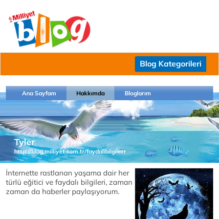
Blog Kategorileri
Ana Sayfam
Hakkımda
Bloglarım
Tyler
http://blog.milliyet.com.tr/faydalibilgilerr
İnternette rastlanan yaşama dair her
türlü eğitici ve faydalı bilgileri, zaman
zaman da haberler paylaşıyorum.