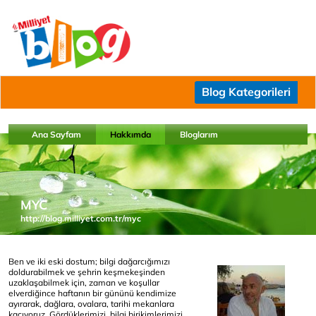
Blog Kategorileri
Ana Sayfam
Hakkımda
Bloglarım
MYC
http://blog.milliyet.com.tr/myc
Ben ve iki eski dostum; bilgi dağarcığımızı
doldurabilmek ve şehrin keşmekeşinden
uzaklaşabilmek için, zaman ve koşullar
elverdiğince haftanın bir gününü kendimize
ayırarak, dağlara, ovalara, tarihi mekanlara
kaçıyoruz. Gördüklerimizi, bilgi birikimlerimizi,