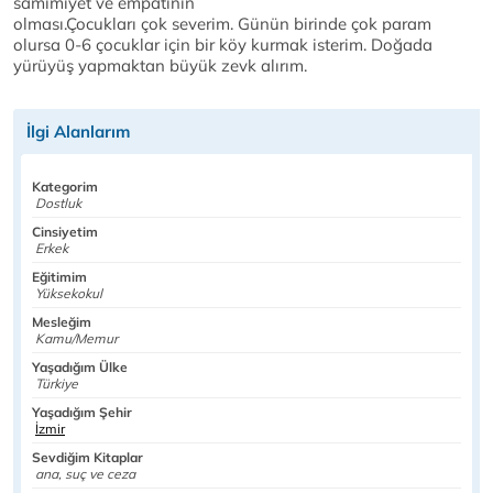
samimiyet ve empatinin
olması.Çocukları çok severim. Günün birinde çok param
olursa 0-6 çocuklar için bir köy kurmak isterim. Doğada
yürüyüş yapmaktan büyük zevk alırım.
İlgi Alanlarım
Kategorim
Dostluk
Cinsiyetim
Erkek
Eğitimim
Yüksekokul
Mesleğim
Kamu/Memur
Yaşadığım Ülke
Türkiye
Yaşadığım Şehir
İzmir
Sevdiğim Kitaplar
ana, suç ve ceza