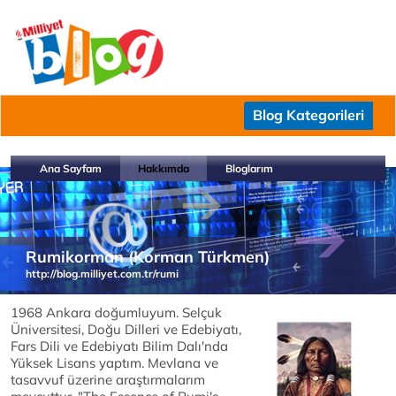
Blog Kategorileri
Ana Sayfam
Hakkımda
Bloglarım
Rumikorman (Korman Türkmen)
http://blog.milliyet.com.tr/rumi
1968 Ankara doğumluyum. Selçuk
Üniversitesi, Doğu Dilleri ve Edebiyatı,
Fars Dili ve Edebiyatı Bilim Dalı'nda
Yüksek Lisans yaptım.
Mevlana ve
tasavvuf üzerine araştırmalarım