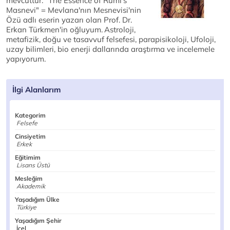
mevcuttur. "The Essence of Rumi's
Masnevi" = Mevlana'nın Mesnevisi'nin
Özü adlı eserin yazarı olan Prof. Dr.
Erkan Türkmen'in oğluyum.
Astroloji,
metafizik, doğu ve tasavvuf felsefesi, parapisikoloji, Ufoloji,
uzay bilimleri, bio enerji dallarında araştırma ve incelemele
yapıyorum.
İlgi Alanlarım
Kategorim
Felsefe
Cinsiyetim
Erkek
Eğitimim
Lisans Üstü
Mesleğim
Akademik
Yaşadığım Ülke
Türkiye
Yaşadığım Şehir
İçel