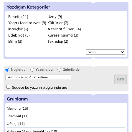
Yazdığım Kategoriler
Felsefe (21)
Uzay (9)
Yoga / Meditasyon (8)
Kültürler (7)
İnançlar (6)
Alternatif Enerji (4)
Edebiyat (3)
Küresel Isınma (3)
Bilim (3)
Teknoloji (2)
Bloglarda
Yazarlarda
Galerilerde
Sadece bu yazarın bloglarında ara
Gruplarım
Mevlana [15]
Tasavvuf [11]
Ufoloji [11]
Astek ve Maya Uygarlıkları [10]