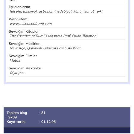
İlgi alanlarım
felsefe, tasavvuf, astronomi, edebiyat, kültür, sanat, reiki
Web Sitem
www.essenceofrumi.com
Sevdiğim Kitaplar
The Essence of Rumi's Masnevi-Prof. Erkan Türkmen
Sevdiğim Müzikler
New Age, Qawwali - Nusrat Fateh Ali Khan
Sevdiğim Filmler
Matrix
Sevdiğim Mekanlar
Olympos
Toplam blog
: 81
: 9709
Kayıt tarihi
: 01.12.06