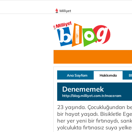
Milliyet
Ana Sayfam
Hakkımda
B
Denememek
http://blog.milliyet.com.tr/maceram
23 yaşında. Çocukluğundan be
bir hayat yaşadı. Bisikletle Ege 
her yer yeni bir fırtınaydı, sa
yolculukta fırtınasız suya yelk