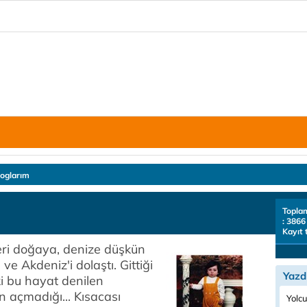
loglarım
Topla
: 3866
Kayıt 
ri doğaya, denize düşkün
ve Akdeniz'i dolaştı. Gittiği
Yazd
nki bu hayat denilen
en açmadığı... Kısacası
Yolcu