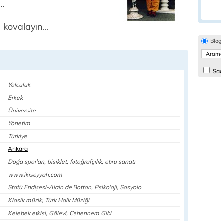
..
kovalayın...
Blo
Sad
Yolculuk
Erkek
Üniversite
Yönetim
Türkiye
Ankara
Doğa sporları, bisiklet, fotoğrafçılık, ebru sanatı
www.ikiseyyah.com
Statü Endişesi-Alain de Botton, Psikoloji, Sosyolo
Klasik müzik, Türk Halk Müziği
Kelebek etkisi, Gölevi, Cehennem Gibi