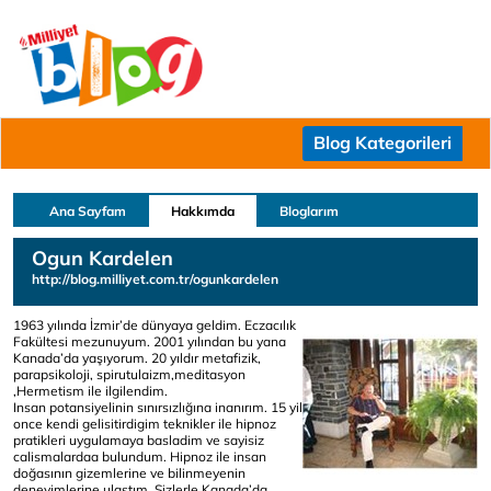
Blog Kategorileri
Ana Sayfam
Hakkımda
Bloglarım
Ogun Kardelen
http://blog.milliyet.com.tr/ogunkardelen
1963 yılında İzmir’de dünyaya geldim. Eczacılık
Fakültesi mezunuyum. 2001 yılından bu yana
Kanada’da yaşıyorum. 20 yıldır metafizik,
parapsikoloji, spirutulaizm,meditasyon
,Hermetism ile ilgilendim.
Insan potansiyelinin sınırsızlığına inanırım. 15 yil
once kendi gelisitirdigim teknikler ile hipnoz
pratikleri uygulamaya basladim ve sayisiz
calismalardaa bulundum. Hipnoz ile insan
doğasının gizemlerine ve bilinmeyenin
deneyimlerine ulaştım. Sizlerle Kanada’da