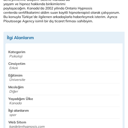
yaşam ve hipnoz hakkında birikimlerimi
paylaşacağım. Kanada’da 2002 yilinda Ontario Hypnosis
centerda sertifikalarimi aldim suan kayitli hipnoterapist olarak çalışıyorum.
Bu konuyla Türkiye’de ilgilenen arkadaşlarla haberleşmek isterim. Ayrıca
Ploutosege Agency isimli bir dış ticaret firması sahibiyim.
İlgi Alanlarım
Kategorim
Psikoloji
Cinsiyetim
Erkek
Eğitimim
Üniversite
Mesleğim
Diğer
Yaşadığım Ülke
Kanada
İlgi alanlarım
spor
Web Sitem
kardelenhypnosis.com