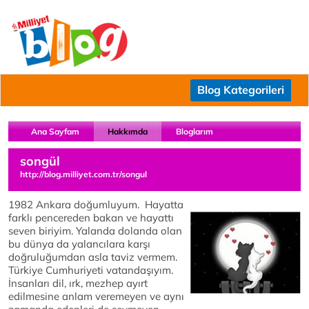
Blog Kategorileri
Ana Sayfam
Hakkımda
Bloglarım
songül
http://blog.milliyet.com.tr/songul
1982 Ankara doğumluyum. Hayatta
farklı pencereden bakan ve hayattı
seven biriyim. Yalanda dolanda olan
bu dünya da yalancılara karşı
doğruluğumdan asla taviz vermem.
Türkiye Cumhuriyeti vatandaşıyım.
İnsanları dil, ırk, mezhep ayırt
edilmesine anlam veremeyen ve aynı