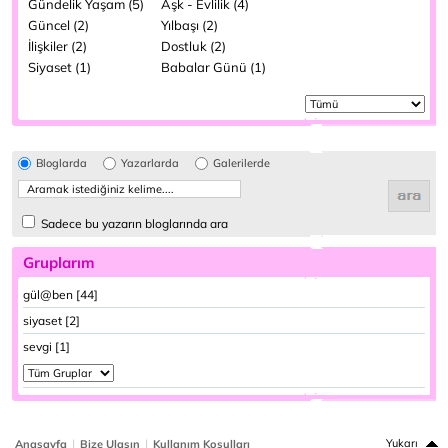
Gündelik Yaşam (5)
Aşk - Evlilik (4)
Güncel (2)
Yılbaşı (2)
İlişkiler (2)
Dostluk (2)
Siyaset (1)
Babalar Günü (1)
Bloglarda
Yazarlarda
Galerilerde
Sadece bu yazarın bloglarında ara
Gruplarım
gül@ben [44]
siyaset [2]
sevgi [1]
|
|
Yukarı
Anasayfa
Bize Ulaşın
Kullanım Koşulları