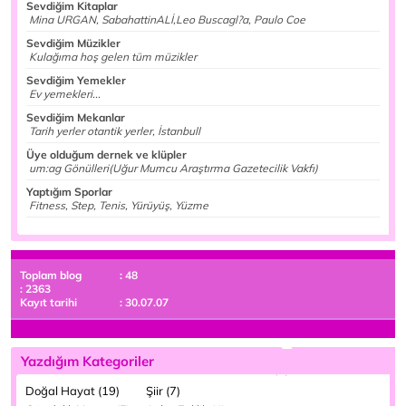
Sevdiğim Kitaplar
Mina URGAN, SabahattinALİ,Leo Buscagl?a, Paulo Coe
Sevdiğim Müzikler
Kulağıma hoş gelen tüm müzikler
Sevdiğim Yemekler
Ev yemekleri...
Sevdiğim Mekanlar
Tarih yerler otantik yerler, İstanbull
Üye olduğum dernek ve klüpler
um:ag Gönülleri(Uğur Mumcu Araştırma Gazetecilik Vakfı)
Yaptığım Sporlar
Fitness, Step, Tenis, Yürüyüş, Yüzme
Toplam blog
: 48
: 2363
Kayıt tarihi
: 30.07.07
Yazdığım Kategoriler
Doğal Hayat (19)
Şiir (7)