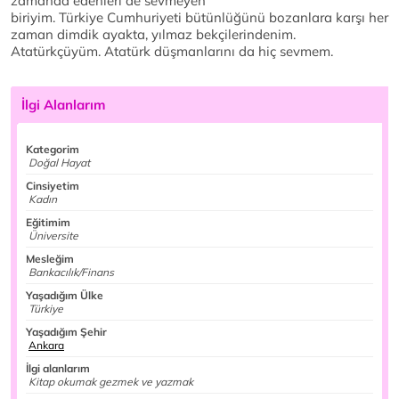
zamanda edenleri de sevmeyen
biriyim. Türkiye Cumhuriyeti bütünlüğünü bozanlara karşı her
zaman dimdik ayakta, yılmaz bekçilerindenim.
Atatürkçüyüm. Atatürk düşmanlarını da hiç sevmem.
İlgi Alanlarım
Kategorim
Doğal Hayat
Cinsiyetim
Kadın
Eğitimim
Üniversite
Mesleğim
Bankacılık/Finans
Yaşadığım Ülke
Türkiye
Yaşadığım Şehir
Ankara
İlgi alanlarım
Kitap okumak gezmek ve yazmak