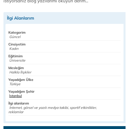
istiyorsanız blog yazılarımı okuyun derim...
İlgi Alanlarım
Kategorim
Güncel
Cinsiyetim
Kadın
Eğitimim
Üniversite
Mesleğim
Halkla İlişkiler
Yaşadığım Ülke
Türkiye
Yaşadığım Şehir
İstanbul
İlgi alanlarım
İnternet, görsel ve yazılı medya takibi, sportif etkinlikler,
reklamlar