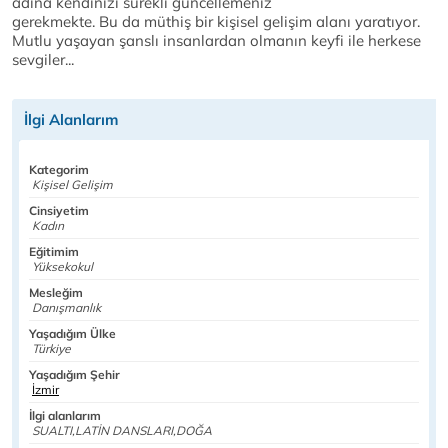
adına kendinizi sürekli güncellemeniz
gerekmekte. Bu da müthiş bir kişisel gelişim alanı yaratıyor.
Mutlu yaşayan şanslı insanlardan olmanın keyfi ile herkese
sevgiler...
İlgi Alanlarım
Kategorim
Kişisel Gelişim
Cinsiyetim
Kadın
Eğitimim
Yüksekokul
Mesleğim
Danışmanlık
Yaşadığım Ülke
Türkiye
Yaşadığım Şehir
İzmir
İlgi alanlarım
SUALTI,LATİN DANSLARI,DOĞA