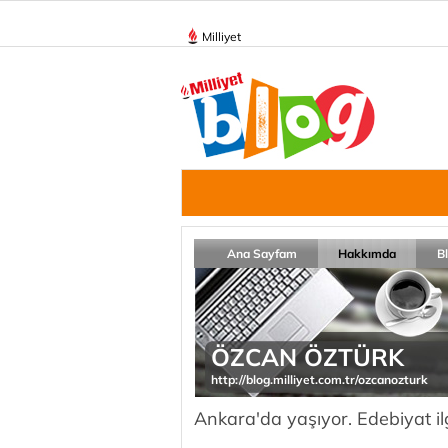
Milliyet
Ana Sayfam
Hakkımda
B
ÖZCAN ÖZTÜRK
http://blog.milliyet.com.tr/ozcanozturk
Ankara'da yaşıyor. Edebiyat ilg