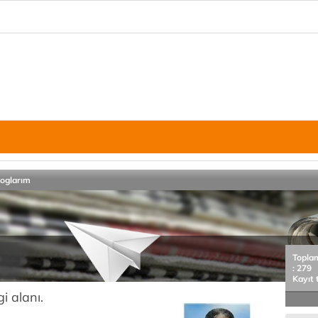
loglarım
Topla
: 279
Kayıt 
i alanı.