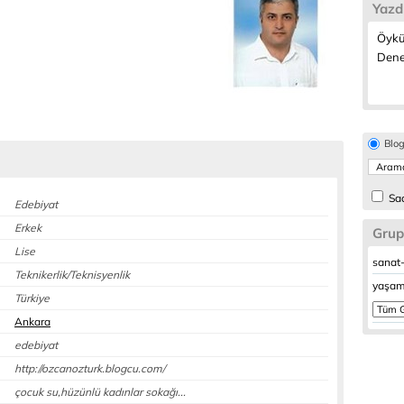
Yazd
Öykü
Dene
Blo
Sad
Edebiyat
Erkek
Grup
Lise
sanat-
Teknikerlik/Teknisyenlik
yaşam
Türkiye
Ankara
edebiyat
http://ozcanozturk.blogcu.com/
çocuk su,hüzünlü kadınlar sokağı...