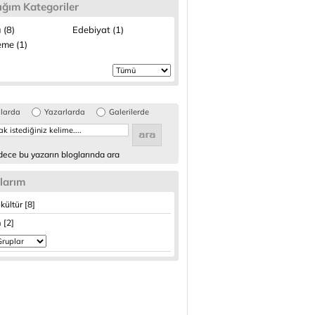
ığım Kategoriler
 (8)
Edebiyat (1)
me (1)
glarda
Yazarlarda
Galerilerde
ece bu yazarın bloglarında ara
larım
kültür [8]
 [2]