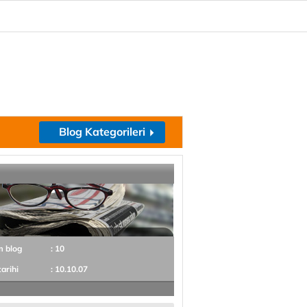
Blog Kategorileri
m blog
: 10
tarihi
: 10.10.07