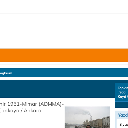
loglarım
Topla
: 900
Kayıt 
şehir 1951-Mimar (ADMMA)-
Çankaya / Ankara
Yazd
Siyas