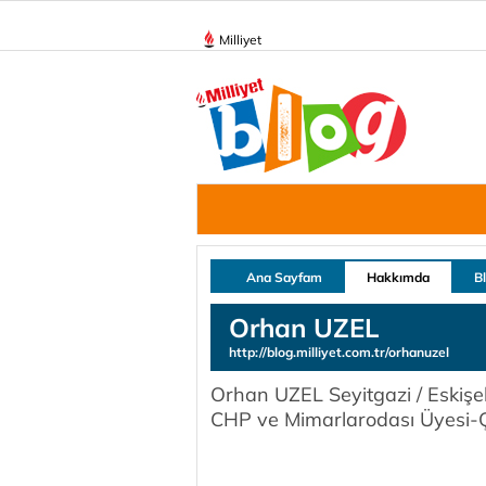
Milliyet
Ana Sayfam
Hakkımda
B
Orhan UZEL
http://blog.milliyet.com.tr/orhanuzel
Orhan UZEL Seyitgazi / Eski
CHP ve Mimarlarodası Üyesi-