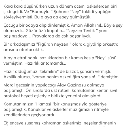
Kara kara düşünürken uzun dönem acemi askerlerden biri
çıktı geldi. Ve ''Burnuyla '' Şahane ''Ney'' taklidi yaptığını
söyleyivermişti. Bu olaya da epey gülmüştük.
Çocuğu bir odaya alıp dinlemiştik. Aman Allah'ım!.. Böyle şey
olamazdı... Gözünüzü kapatın... ''Neyzen Tevfik '' yanı
başınızdaydı... Provalarda da çok başarılıydı.
Bir arkadaşımızı ''Figüran neyzen '' olarak, giydirip orkestra
arasına oturtacaktık.
Alayın etrafındaki sazlıklardan bir kamış kesip ''Ney'' süsü
vermiştim. Hazırlıklar tamamdı...
Hazır olduğumuz ''tekmilini'' de bizzat, şahsım vermişti.
Aksilik olursa, ''varsın benim askerliğim yansın!.. '' demiştim...
Moral gecesinin yapılacağı Alay Gazinosu dolmaya
başlamıştı. Ön sıralarda üst rütbeli komutanlar, kentin sivil
protokol heyeti eşleriyle birlikte yerlerini almışlardı.
Komutanımızın ''Hamasi ''bir konuşmasıyla gösteriye
başlamıştık. Konuklar ve askerler müziğimizin ritmiyle
kendilerinden geçiyorlardı.
Eğlenceye susamış kahraman askerimizi neşelendirmenin