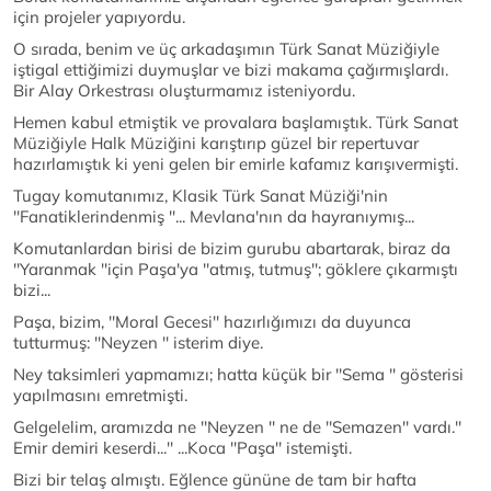
için projeler yapıyordu.
O sırada, benim ve üç arkadaşımın Türk Sanat Müziğiyle
iştigal ettiğimizi duymuşlar ve bizi makama çağırmışlardı.
Bir Alay Orkestrası oluşturmamız isteniyordu.
Hemen kabul etmiştik ve provalara başlamıştık. Türk Sanat
Müziğiyle Halk Müziğini karıştırıp güzel bir repertuvar
hazırlamıştık ki yeni gelen bir emirle kafamız karışıvermişti.
Tugay komutanımız, Klasik Türk Sanat Müziği'nin
''Fanatiklerindenmiş ''... Mevlana'nın da hayranıymış...
Komutanlardan birisi de bizim gurubu abartarak, biraz da
''Yaranmak ''için Paşa'ya ''atmış, tutmuş''; göklere çıkarmıştı
bizi...
Paşa, bizim, ''Moral Gecesi'' hazırlığımızı da duyunca
tutturmuş: ''Neyzen '' isterim diye.
Ney taksimleri yapmamızı; hatta küçük bir ''Sema '' gösterisi
yapılmasını emretmişti.
Gelgelelim, aramızda ne ''Neyzen '' ne de ''Semazen'' vardı.''
Emir demiri keserdi...'' ...Koca ''Paşa'' istemişti.
Bizi bir telaş almıştı. Eğlence gününe de tam bir hafta