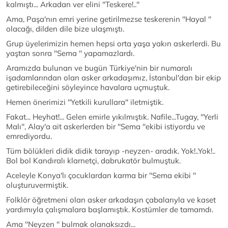
kalmıştı... Arkadan ver elini ''Teskere!..''
Ama, Paşa'nın emri yerine getirilmezse teskerenin ''Hayal ''
olacağı, dilden dile bize ulaşmıştı.
Grup üyelerimizin hemen hepsi orta yaşa yakın askerlerdi. Bu
yaştan sonra ''Sema '' yapamazlardı.
Aramızda bulunan ve bugün Türkiye'nin bir numaralı
işadamlarından olan asker arkadaşımız, İstanbul'dan bir ekip
getirebileceğini söyleyince havalara uçmuştuk.
Hemen önerimizi ''Yetkili kurullara'' iletmiştik.
Fakat... Heyhat!... Gelen emirle yıkılmıştık. Nafile...Tugay, ''Yerli
Malı'', Alay'a ait askerlerden bir ''Sema ''ekibi istiyordu ve
emrediyordu.
Tüm bölükleri didik didik tarayıp -neyzen- aradık. Yok!..Yok!..
Bol bol Kandıralı klarnetçi, dabrukatör bulmuştuk.
Aceleyle Konya'lı çocuklardan karma bir ''Sema ekibi ''
oluşturuvermiştik.
Folklör öğretmeni olan asker arkadaşın çabalarıyla ve kaset
yardımıyla çalışmalara başlamıştık. Kostümler de tamamdı.
Ama ''Neyzen '' bulmak olanaksızdı...