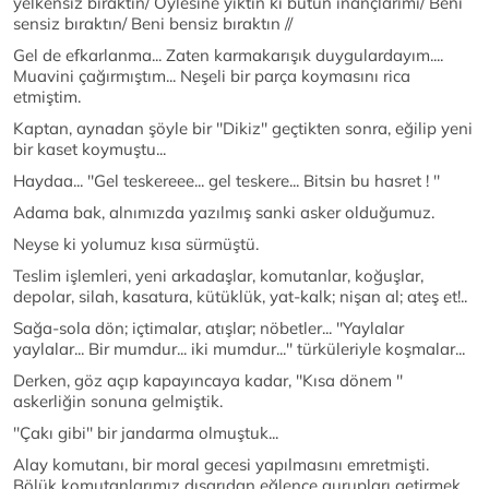
yelkensiz bıraktın/ Öylesine yıktın ki bütün inançlarımı/ Beni
sensiz bıraktın/ Beni bensiz bıraktın //
Gel de efkarlanma... Zaten karmakarışık duygulardayım....
Muavini çağırmıştım... Neşeli bir parça koymasını rica
etmiştim.
Kaptan, aynadan şöyle bir ''Dikiz'' geçtikten sonra, eğilip yeni
bir kaset koymuştu...
Haydaa... ''Gel teskereee... gel teskere... Bitsin bu hasret ! ''
Adama bak, alnımızda yazılmış sanki asker olduğumuz.
Neyse ki yolumuz kısa sürmüştü.
Teslim işlemleri, yeni arkadaşlar, komutanlar, koğuşlar,
depolar, silah, kasatura, kütüklük, yat-kalk; nişan al; ateş et!..
Sağa-sola dön; içtimalar, atışlar; nöbetler... ''Yaylalar
yaylalar... Bir mumdur... iki mumdur...'' türküleriyle koşmalar...
Derken, göz açıp kapayıncaya kadar, ''Kısa dönem ''
askerliğin sonuna gelmiştik.
''Çakı gibi'' bir jandarma olmuştuk...
Alay komutanı, bir moral gecesi yapılmasını emretmişti.
Bölük komutanlarımız dışarıdan eğlence gurupları getirmek