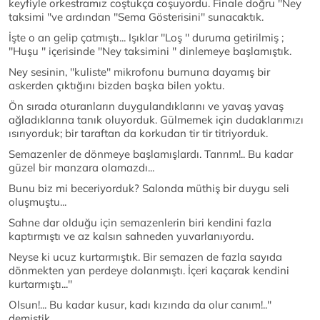
keyfiyle orkestramız coştukça coşuyordu. Finale doğru ''Ney
taksimi ''ve ardından ''Sema Gösterisini'' sunacaktık.
İşte o an gelip çatmıştı... Işıklar ''Loş '' duruma getirilmiş ;
''Huşu '' içerisinde ''Ney taksimini '' dinlemeye başlamıştık.
Ney sesinin, ''kuliste'' mikrofonu burnuna dayamış bir
askerden çıktığını bizden başka bilen yoktu.
Ön sırada oturanların duygulandıklarını ve yavaş yavaş
ağladıklarına tanık oluyorduk. Gülmemek için dudaklarımızı
ısırıyorduk; bir taraftan da korkudan tir tir titriyorduk.
Semazenler de dönmeye başlamışlardı. Tanrım!.. Bu kadar
güzel bir manzara olamazdı...
Bunu biz mi beceriyorduk? Salonda müthiş bir duygu seli
oluşmuştu...
Sahne dar olduğu için semazenlerin biri kendini fazla
kaptırmıştı ve az kalsın sahneden yuvarlanıyordu.
Neyse ki ucuz kurtarmıştık. Bir semazen de fazla sayıda
dönmekten yan perdeye dolanmıştı. İçeri kaçarak kendini
kurtarmıştı...''
Olsun!... Bu kadar kusur, kadı kızında da olur canım!..''
demiştik...