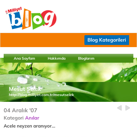
Blog Kategorileri
Ana Sayfam
Hakkımda
Bloglarım
Mesut Selek
http://blog.milliyet.com.tr/mesutselek
04 Aralık '07
Kategori
Anılar
Acele neyzen aranıyor...