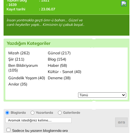
Toplam blog
: 1521
: 1639
Kayıt tarihi
: 23.06.07
İnsan yontmakla geçti ömr-ü baharı... Güzel ve
canlı heykeller yaptı... Kimisinin içi çabuk boşal..
Yazdığım Kategoriler
Mizah (262)
Güncel (217)
Şiir (211)
Blog (154)
Ben Bildiriyorum
Haber (58)
(105)
Kültür - Sanat (40)
Gündelik Yaşam (40)
Deneme (38)
Anılar (35)
Bloglarda
Yazarlarda
Galerilerde
Sadece bu yazarın bloglarında ara