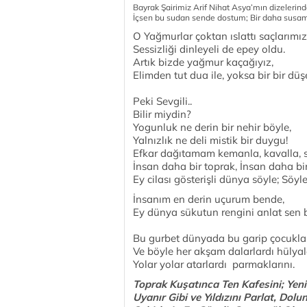
Bayrak Şairimiz Arif Nihat Asya’mın dizelerin
İçsen bu sudan sende dostum; Bir daha susama
O Yağmurlar çoktan ıslattı saçlarımız
Sessizliği dinleyeli de epey oldu.
Artık bizde yağmur kaçağıyız,
Elimden tut dua ile, yoksa bir bir düşe
Peki Sevgili..
Bilir miydin?
Yogunluk ne derin bir nehir böyle,
Yalnızlık ne deli mistik bir duygu!
Efkar dağıtamam kemanla, kavalla, s
İnsan daha bir toprak, İnsan daha bir
Ey cilası gösterişli dünya söyle; Sö
İnsanım en derin uçurum bende,
Ey dünya sükutun rengini anlat sen 
Bu gurbet dünyada bu garip çocuklar v
Ve böyle her akşam dalarlardı hülyal
Yolar yolar atarlardı parmaklarını.
Toprak Kuşatınca Ten Kafesini; Yen
Uyanır Gibi ve Yıldızını Parlat, Dolu