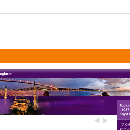
loglarım
Topla
: 4037
Kayıt 
17 Şub
karlı 