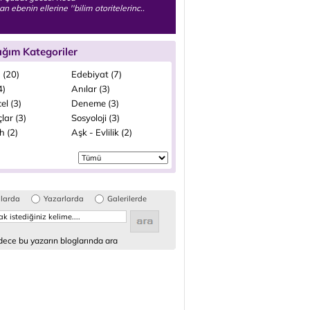
an ebenin ellerine ''bilim otoritelerinc..
ığım Kategoriler
 (20)
Edebiyat (7)
4)
Anılar (3)
el (3)
Deneme (3)
lar (3)
Sosyoloji (3)
h (2)
Aşk - Evlilik (2)
glarda
Yazarlarda
Galerilerde
ece bu yazarın bloglarında ara