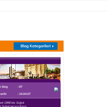
Blog Kategorileri
m blog
: 67
tarihi
: 24.04.07
at 1986'da: Soğuk
bir Şubat gecesi Koca