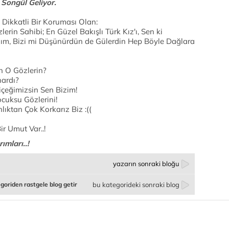
 Songül Geliyor.
 Dikkatli Bir Koruması Olan:
rin Sahibi; En Güzel Bakışlı Türk Kız'ı, Sen ki
m, Bizi mi Düşünürdün de Gülerdin Hep Böyle Dağlara
n O Gözlerin?
nardı?
çeğimizsin Sen Bizim!
cuksu Gözlerini!
ktan Çok Korkarız Biz :((
ir Umut Var..!
ımları..!
yazarın sonraki bloğu
goriden rastgele blog getir
bu kategorideki sonraki blog