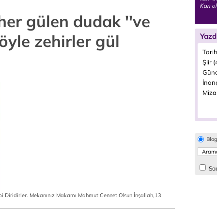
Karı ol
 her gülen dudak ''ve
öyle zehirler gül
Yazd
Tarih
Şiir (
Günc
İnanç
Miza
Blo
Sad
ibi Diridirler. Mekanınız Makamı Mahmut Cennet Olsun İnşallah,13