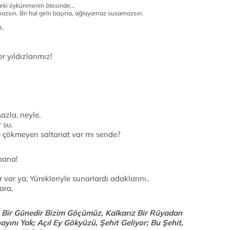
deki öykünmenin ötesinde...
zsın. Bir hal gelir başına, ağlayamaz susamazsın.
ı.
r yıldızlarımız!
azla, neyle,
 su.
yle çökmeyen saltanat var mı sende?
bana!
ar ya; Yürekleriyle sunarlardı adaklarını..
ara,
i Bir Günedir Bizim Göçümüz, Kalkarız Bir Rüyadan
nayını Yak; Açıl Ey Gökyüzü, Şehit Geliyor; Bu Şehit,