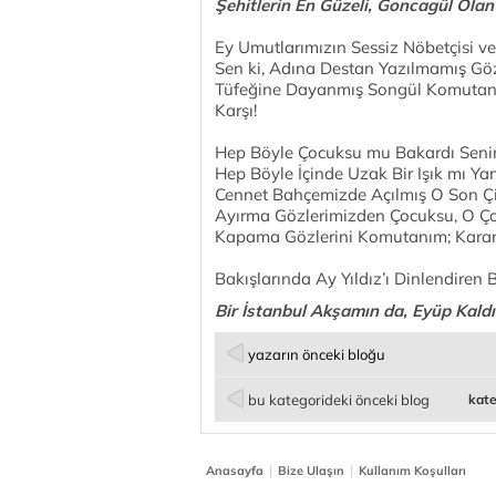
Şehitlerin En Güzeli, Goncagül Olan
Ey Umutlarımızın Sessiz Nöbetçisi ve
Sen ki, Adına Destan Yazılmamış Gözle
Tüfeğine Dayanmış Songül Komutanı
Karşı!
Hep Böyle Çocuksu mu Bakardı Seni
Hep Böyle İçinde Uzak Bir Işık mı Ya
Cennet Bahçemizde Açılmış O Son Çi
Ayırma Gözlerimizden Çocuksu, O Ço
Kapama Gözlerini Komutanım; Karanlı
Bakışlarında Ay Yıldız’ı Dinlendiren B
Bir İstanbul Akşamın da, Eyüp Kaldır
yazarın önceki bloğu
bu kategorideki önceki blog
kate
|
|
Anasayfa
Bize Ulaşın
Kullanım Koşulları