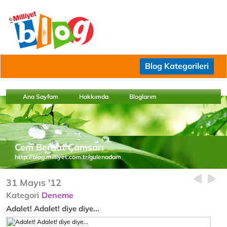
Blog Kategorileri
Ana Sayfam
Hakkımda
Bloglarım
Cem Beraat Çamsarı
http://blog.milliyet.com.tr/gulenadam
31 Mayıs '12
Kategori
Deneme
Adalet! Adalet! diye diye...